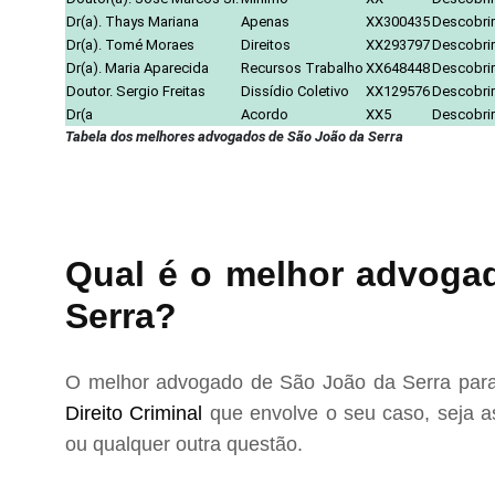
Dr(a). Thays Mariana
Apenas
XX300435
Descobrir
Dr(a). Tomé Moraes
Direitos
XX293797
Descobrir
Dr(a). Maria Aparecida
Recursos Trabalho
XX648448
Descobrir
Doutor. Sergio Freitas
Dissídio Coletivo
XX129576
Descobrir
Dr(a
Acordo
XX5
Descobrir
Tabela dos melhores advogados de São João da Serra
Qual é o melhor advogad
Serra?
O melhor advogado de São João da Serra para 
Direito Criminal
que envolve o seu caso, seja as
ou qualquer outra questão.