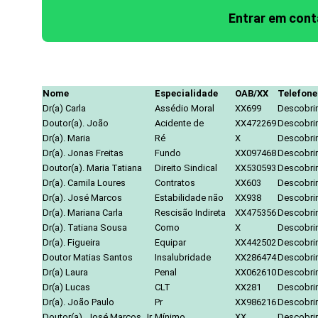
Entrar em con
Nome
Especialidade
OAB/XX
Telefone
Dr(a) Carla
Assédio Moral
XX699
Descobrir
Doutor(a). João
Acidente de
XX472269
Descobrir
Dr(a). Maria
Ré
X
Descobrir
Dr(a). Jonas Freitas
Fundo
XX097468
Descobrir
Doutor(a). Maria Tatiana
Direito Sindical
XX530593
Descobrir
Dr(a). Camila Loures
Contratos
XX603
Descobrir
Dr(a). José Marcos
Estabilidade não
XX938
Descobrir
Dr(a). Mariana Carla
Rescisão Indireta
XX475356
Descobrir
Dr(a). Tatiana Sousa
Como
X
Descobrir
Dr(a). Figueira
Equipar
XX442502
Descobrir
Doutor Matias Santos
Insalubridade
XX286474
Descobrir
Dr(a) Laura
Penal
XX062610
Descobrir
Dr(a) Lucas
CLT
XX281
Descobrir
Dr(a). João Paulo
Pr
XX986216
Descobrir
Doutor(a). José Marcos Jr.
Mínimo
XX
Descobrir