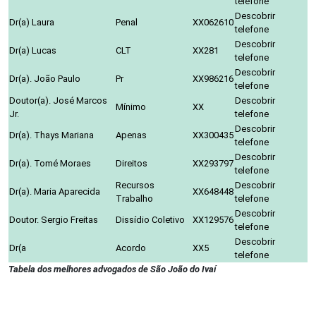
telefone
Descobrir
Dr(a) Laura
Penal
XX062610
telefone
Descobrir
Dr(a) Lucas
CLT
XX281
telefone
Descobrir
Dr(a). João Paulo
Pr
XX986216
telefone
Doutor(a). José Marcos
Descobrir
Mínimo
XX
Jr.
telefone
Descobrir
Dr(a). Thays Mariana
Apenas
XX300435
telefone
Descobrir
Dr(a). Tomé Moraes
Direitos
XX293797
telefone
Recursos
Descobrir
Dr(a). Maria Aparecida
XX648448
Trabalho
telefone
Descobrir
Doutor. Sergio Freitas
Dissídio Coletivo
XX129576
telefone
Descobrir
Dr(a
Acordo
XX5
telefone
Tabela dos melhores advogados de São João do Ivaí