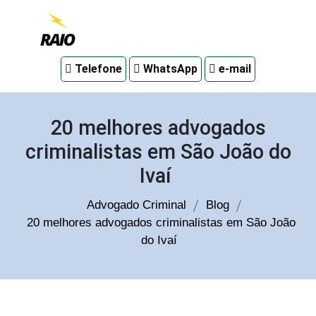
Advogado
Telefone
WhatsApp
e-mail
criminal
em
Curitiba
20 melhores advogados
criminalistas em São João do
Ivaí
Advogado Criminal
Blog
20 melhores advogados criminalistas em São João
do Ivaí