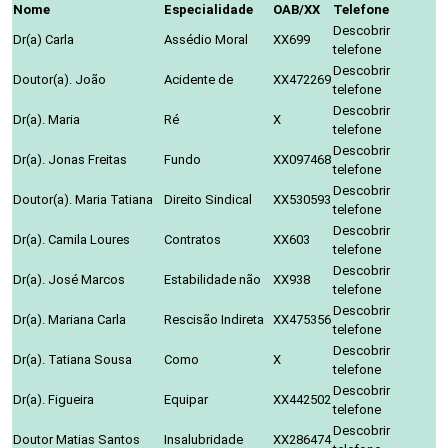
Nome
Especialidade
OAB/XX
Telefone
Descobrir
Dr(a) Carla
Assédio Moral
XX699
telefone
Descobrir
Doutor(a). João
Acidente de
XX472269
telefone
Descobrir
Dr(a). Maria
Ré
X
telefone
Descobrir
Dr(a). Jonas Freitas
Fundo
XX097468
telefone
Descobrir
Doutor(a). Maria Tatiana
Direito Sindical
XX530593
telefone
Descobrir
Dr(a). Camila Loures
Contratos
XX603
telefone
Descobrir
Dr(a). José Marcos
Estabilidade não
XX938
telefone
Descobrir
Dr(a). Mariana Carla
Rescisão Indireta
XX475356
telefone
Descobrir
Dr(a). Tatiana Sousa
Como
X
telefone
Descobrir
Dr(a). Figueira
Equipar
XX442502
telefone
Descobrir
Doutor Matias Santos
Insalubridade
XX286474