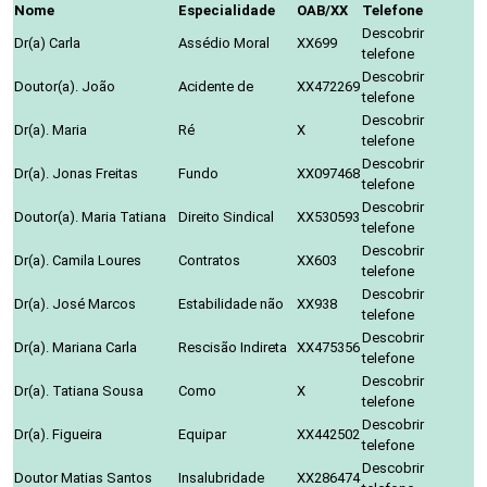
Nome
Especialidade
OAB/XX
Telefone
Descobrir
Dr(a) Carla
Assédio Moral
XX699
telefone
Descobrir
Doutor(a). João
Acidente de
XX472269
telefone
Descobrir
Dr(a). Maria
Ré
X
telefone
Descobrir
Dr(a). Jonas Freitas
Fundo
XX097468
telefone
Descobrir
Doutor(a). Maria Tatiana
Direito Sindical
XX530593
telefone
Descobrir
Dr(a). Camila Loures
Contratos
XX603
telefone
Descobrir
Dr(a). José Marcos
Estabilidade não
XX938
telefone
Descobrir
Dr(a). Mariana Carla
Rescisão Indireta
XX475356
telefone
Descobrir
Dr(a). Tatiana Sousa
Como
X
telefone
Descobrir
Dr(a). Figueira
Equipar
XX442502
telefone
Descobrir
Doutor Matias Santos
Insalubridade
XX286474