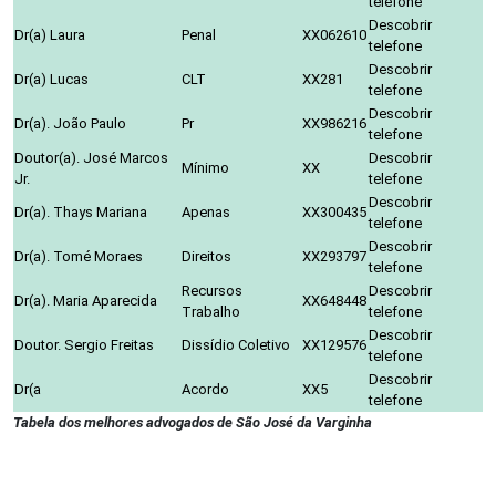
telefone
Descobrir
Dr(a) Laura
Penal
XX062610
telefone
Descobrir
Dr(a) Lucas
CLT
XX281
telefone
Descobrir
Dr(a). João Paulo
Pr
XX986216
telefone
Doutor(a). José Marcos
Descobrir
Mínimo
XX
Jr.
telefone
Descobrir
Dr(a). Thays Mariana
Apenas
XX300435
telefone
Descobrir
Dr(a). Tomé Moraes
Direitos
XX293797
telefone
Recursos
Descobrir
Dr(a). Maria Aparecida
XX648448
Trabalho
telefone
Descobrir
Doutor. Sergio Freitas
Dissídio Coletivo
XX129576
telefone
Descobrir
Dr(a
Acordo
XX5
telefone
Tabela dos melhores advogados de São José da Varginha