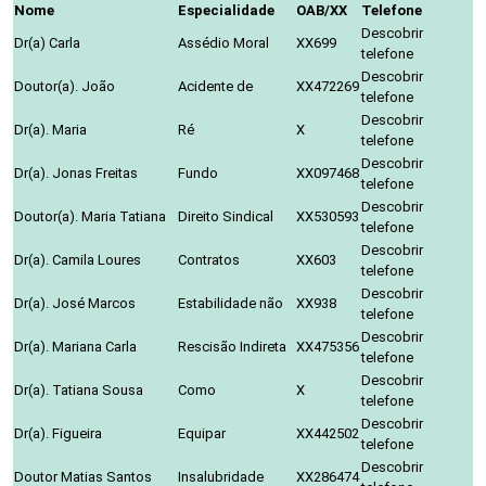
Nome
Especialidade
OAB/XX
Telefone
Descobrir
Dr(a) Carla
Assédio Moral
XX699
telefone
Descobrir
Doutor(a). João
Acidente de
XX472269
telefone
Descobrir
Dr(a). Maria
Ré
X
telefone
Descobrir
Dr(a). Jonas Freitas
Fundo
XX097468
telefone
Descobrir
Doutor(a). Maria Tatiana
Direito Sindical
XX530593
telefone
Descobrir
Dr(a). Camila Loures
Contratos
XX603
telefone
Descobrir
Dr(a). José Marcos
Estabilidade não
XX938
telefone
Descobrir
Dr(a). Mariana Carla
Rescisão Indireta
XX475356
telefone
Descobrir
Dr(a). Tatiana Sousa
Como
X
telefone
Descobrir
Dr(a). Figueira
Equipar
XX442502
telefone
Descobrir
Doutor Matias Santos
Insalubridade
XX286474