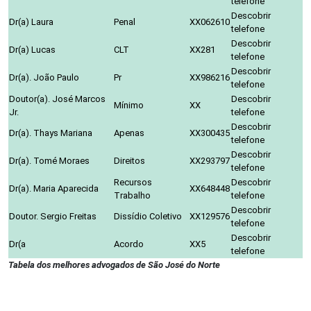
telefone
Descobrir
Dr(a) Laura
Penal
XX062610
telefone
Descobrir
Dr(a) Lucas
CLT
XX281
telefone
Descobrir
Dr(a). João Paulo
Pr
XX986216
telefone
Doutor(a). José Marcos
Descobrir
Mínimo
XX
Jr.
telefone
Descobrir
Dr(a). Thays Mariana
Apenas
XX300435
telefone
Descobrir
Dr(a). Tomé Moraes
Direitos
XX293797
telefone
Recursos
Descobrir
Dr(a). Maria Aparecida
XX648448
Trabalho
telefone
Descobrir
Doutor. Sergio Freitas
Dissídio Coletivo
XX129576
telefone
Descobrir
Dr(a
Acordo
XX5
telefone
Tabela dos melhores advogados de São José do Norte