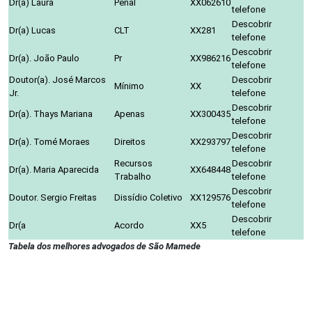
Dr(a) Laura
Penal
XX062610
telefone
Descobrir
Dr(a) Lucas
CLT
XX281
telefone
Descobrir
Dr(a). João Paulo
Pr
XX986216
telefone
Doutor(a). José Marcos
Descobrir
Mínimo
XX
Jr.
telefone
Descobrir
Dr(a). Thays Mariana
Apenas
XX300435
telefone
Descobrir
Dr(a). Tomé Moraes
Direitos
XX293797
telefone
Recursos
Descobrir
Dr(a). Maria Aparecida
XX648448
Trabalho
telefone
Descobrir
Doutor. Sergio Freitas
Dissídio Coletivo
XX129576
telefone
Descobrir
Dr(a
Acordo
XX5
telefone
Tabela dos melhores advogados de São Mamede