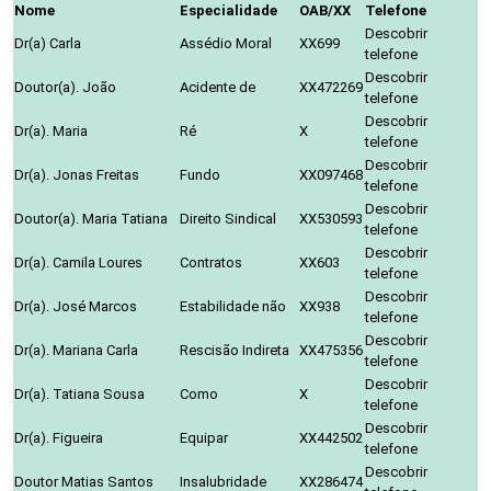
Nome
Especialidade
OAB/XX
Telefone
Descobrir
Dr(a) Carla
Assédio Moral
XX699
telefone
Descobrir
Doutor(a). João
Acidente de
XX472269
telefone
Descobrir
Dr(a). Maria
Ré
X
telefone
Descobrir
Dr(a). Jonas Freitas
Fundo
XX097468
telefone
Descobrir
Doutor(a). Maria Tatiana
Direito Sindical
XX530593
telefone
Descobrir
Dr(a). Camila Loures
Contratos
XX603
telefone
Descobrir
Dr(a). José Marcos
Estabilidade não
XX938
telefone
Descobrir
Dr(a). Mariana Carla
Rescisão Indireta
XX475356
telefone
Descobrir
Dr(a). Tatiana Sousa
Como
X
telefone
Descobrir
Dr(a). Figueira
Equipar
XX442502
telefone
Descobrir
Doutor Matias Santos
Insalubridade
XX286474