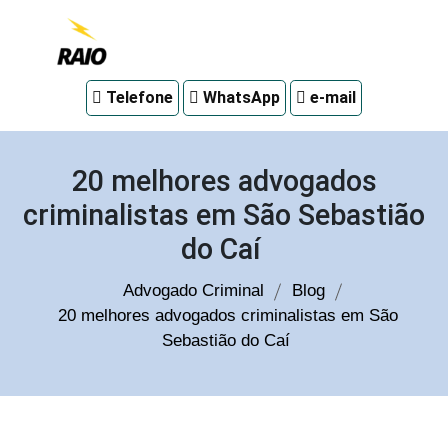
Advogado
Telefone
WhatsApp
e-mail
criminal
em
Curitiba
20 melhores advogados
criminalistas em São Sebastião
do Caí
Advogado Criminal
Blog
20 melhores advogados criminalistas em São
Sebastião do Caí