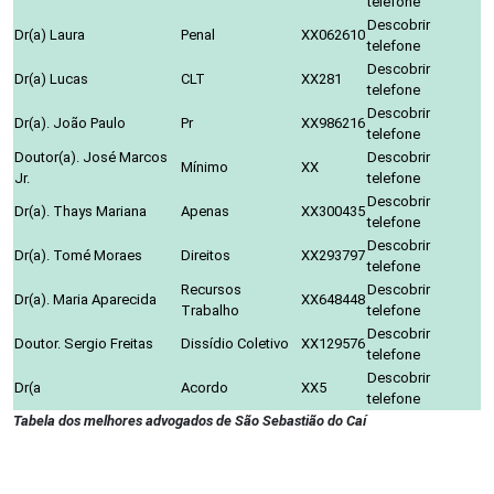
telefone
Descobrir
Dr(a) Laura
Penal
XX062610
telefone
Descobrir
Dr(a) Lucas
CLT
XX281
telefone
Descobrir
Dr(a). João Paulo
Pr
XX986216
telefone
Doutor(a). José Marcos
Descobrir
Mínimo
XX
Jr.
telefone
Descobrir
Dr(a). Thays Mariana
Apenas
XX300435
telefone
Descobrir
Dr(a). Tomé Moraes
Direitos
XX293797
telefone
Recursos
Descobrir
Dr(a). Maria Aparecida
XX648448
Trabalho
telefone
Descobrir
Doutor. Sergio Freitas
Dissídio Coletivo
XX129576
telefone
Descobrir
Dr(a
Acordo
XX5
telefone
Tabela dos melhores advogados de São Sebastião do Caí