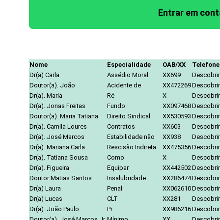
Entrar em con
Nome
Especialidade
OAB/XX
Telefone
Dr(a) Carla
Assédio Moral
XX699
Descobrir
Doutor(a). João
Acidente de
XX472269
Descobrir
Dr(a). Maria
Ré
X
Descobrir
Dr(a). Jonas Freitas
Fundo
XX097468
Descobrir
Doutor(a). Maria Tatiana
Direito Sindical
XX530593
Descobrir
Dr(a). Camila Loures
Contratos
XX603
Descobrir
Dr(a). José Marcos
Estabilidade não
XX938
Descobrir
Dr(a). Mariana Carla
Rescisão Indireta
XX475356
Descobrir
Dr(a). Tatiana Sousa
Como
X
Descobrir
Dr(a). Figueira
Equipar
XX442502
Descobrir
Doutor Matias Santos
Insalubridade
XX286474
Descobrir
Dr(a) Laura
Penal
XX062610
Descobrir
Dr(a) Lucas
CLT
XX281
Descobrir
Dr(a). João Paulo
Pr
XX986216
Descobrir
Doutor(a). José Marcos Jr.
Mínimo
XX
Descobrir