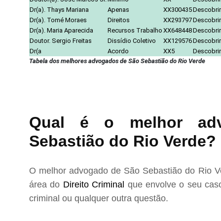
Dr(a). Thays Mariana
Apenas
XX300435
Descobrir
Dr(a). Tomé Moraes
Direitos
XX293797
Descobrir
Dr(a). Maria Aparecida
Recursos Trabalho
XX648448
Descobrir
Doutor. Sergio Freitas
Dissídio Coletivo
XX129576
Descobrir
Dr(a
Acordo
XX5
Descobrir
Tabela dos melhores advogados de São Sebastião do Rio Verde
Qual é o melhor adv
Sebastião do Rio Verde?
O melhor advogado de São Sebastião do Rio Ve
área do
Direito Criminal
que envolve o seu caso
criminal ou qualquer outra questão.