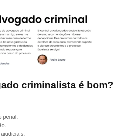
ado criminalista é bom?
 penal.
ão.
ajudiciais.