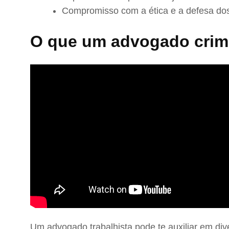
Compromisso com a ética e a defesa dos
O que um advogado crimi
Um advogado trabalhista pode te auxiliar em div