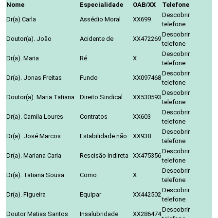
Nome
Especialidade
OAB/XX
Telefone
Descobrir
Dr(a) Carla
Assédio Moral
XX699
telefone
Descobrir
Doutor(a). João
Acidente de
XX472269
telefone
Descobrir
Dr(a). Maria
Ré
X
telefone
Descobrir
Dr(a). Jonas Freitas
Fundo
XX097468
telefone
Descobrir
Doutor(a). Maria Tatiana
Direito Sindical
XX530593
telefone
Descobrir
Dr(a). Camila Loures
Contratos
XX603
telefone
Descobrir
Dr(a). José Marcos
Estabilidade não
XX938
telefone
Descobrir
Dr(a). Mariana Carla
Rescisão Indireta
XX475356
telefone
Descobrir
Dr(a). Tatiana Sousa
Como
X
telefone
Descobrir
Dr(a). Figueira
Equipar
XX442502
telefone
Descobrir
Doutor Matias Santos
Insalubridade
XX286474