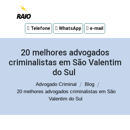
Advogado
Telefone
WhatsApp
e-mail
criminal
em
Curitiba
20 melhores advogados
criminalistas em São Valentim
do Sul
Advogado Criminal
Blog
20 melhores advogados criminalistas em São
Valentim do Sul