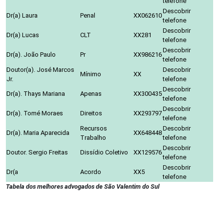
telefone
Descobrir
Dr(a) Laura
Penal
XX062610
telefone
Descobrir
Dr(a) Lucas
CLT
XX281
telefone
Descobrir
Dr(a). João Paulo
Pr
XX986216
telefone
Doutor(a). José Marcos
Descobrir
Mínimo
XX
Jr.
telefone
Descobrir
Dr(a). Thays Mariana
Apenas
XX300435
telefone
Descobrir
Dr(a). Tomé Moraes
Direitos
XX293797
telefone
Recursos
Descobrir
Dr(a). Maria Aparecida
XX648448
Trabalho
telefone
Descobrir
Doutor. Sergio Freitas
Dissídio Coletivo
XX129576
telefone
Descobrir
Dr(a
Acordo
XX5
telefone
Tabela dos melhores advogados de São Valentim do Sul