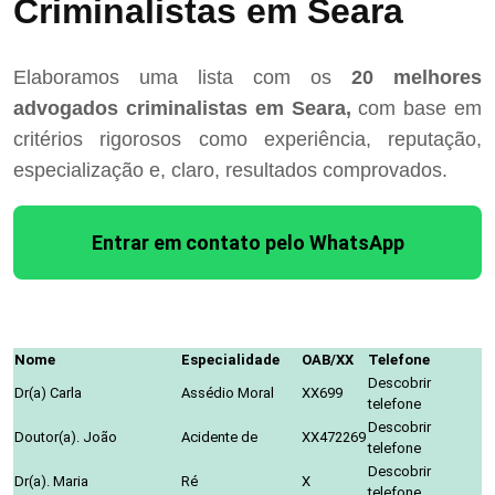
Criminalistas em Seara
Elaboramos uma lista com os
20 melhores
advogados criminalistas em Seara,
com base em
critérios rigorosos como experiência, reputação,
especialização e, claro, resultados comprovados.
Entrar em contato pelo WhatsApp
Nome
Especialidade
OAB/XX
Telefone
Descobrir
Dr(a) Carla
Assédio Moral
XX699
telefone
Descobrir
Doutor(a). João
Acidente de
XX472269
telefone
Descobrir
Dr(a). Maria
Ré
X
telefone