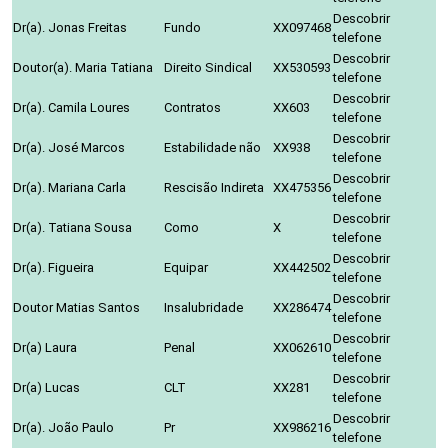
Descobrir
Dr(a). Jonas Freitas
Fundo
XX097468
telefone
Descobrir
Doutor(a). Maria Tatiana
Direito Sindical
XX530593
telefone
Descobrir
Dr(a). Camila Loures
Contratos
XX603
telefone
Descobrir
Dr(a). José Marcos
Estabilidade não
XX938
telefone
Descobrir
Dr(a). Mariana Carla
Rescisão Indireta
XX475356
telefone
Descobrir
Dr(a). Tatiana Sousa
Como
X
telefone
Descobrir
Dr(a). Figueira
Equipar
XX442502
telefone
Descobrir
Doutor Matias Santos
Insalubridade
XX286474
telefone
Descobrir
Dr(a) Laura
Penal
XX062610
telefone
Descobrir
Dr(a) Lucas
CLT
XX281
telefone
Descobrir
Dr(a). João Paulo
Pr
XX986216
telefone