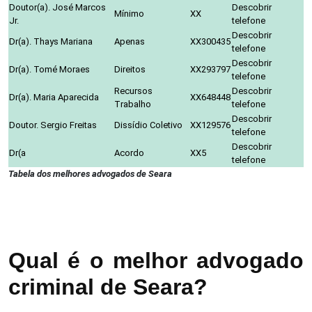
Doutor(a). José Marcos
Descobrir
Mínimo
XX
Jr.
telefone
Descobrir
Dr(a). Thays Mariana
Apenas
XX300435
telefone
Descobrir
Dr(a). Tomé Moraes
Direitos
XX293797
telefone
Recursos
Descobrir
Dr(a). Maria Aparecida
XX648448
Trabalho
telefone
Descobrir
Doutor. Sergio Freitas
Dissídio Coletivo
XX129576
telefone
Descobrir
Dr(a
Acordo
XX5
telefone
Tabela dos melhores advogados de Seara
Qual é o melhor advogado
criminal de Seara?