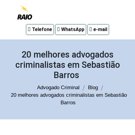
Advogado
Telefone
WhatsApp
e-mail
criminal
em
Curitiba
20 melhores advogados
criminalistas em Sebastião
Barros
Advogado Criminal
Blog
20 melhores advogados criminalistas em Sebastião
Barros