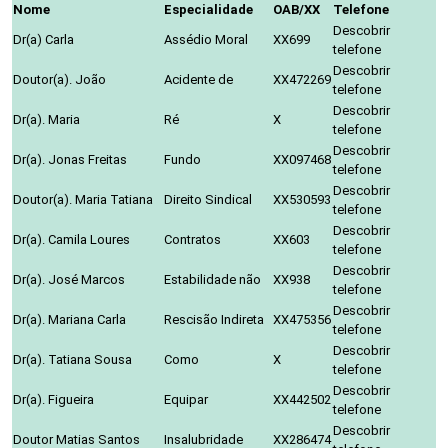
Nome
Especialidade
OAB/XX
Telefone
Descobrir
Dr(a) Carla
Assédio Moral
XX699
telefone
Descobrir
Doutor(a). João
Acidente de
XX472269
telefone
Descobrir
Dr(a). Maria
Ré
X
telefone
Descobrir
Dr(a). Jonas Freitas
Fundo
XX097468
telefone
Descobrir
Doutor(a). Maria Tatiana
Direito Sindical
XX530593
telefone
Descobrir
Dr(a). Camila Loures
Contratos
XX603
telefone
Descobrir
Dr(a). José Marcos
Estabilidade não
XX938
telefone
Descobrir
Dr(a). Mariana Carla
Rescisão Indireta
XX475356
telefone
Descobrir
Dr(a). Tatiana Sousa
Como
X
telefone
Descobrir
Dr(a). Figueira
Equipar
XX442502
telefone
Descobrir
Doutor Matias Santos
Insalubridade
XX286474