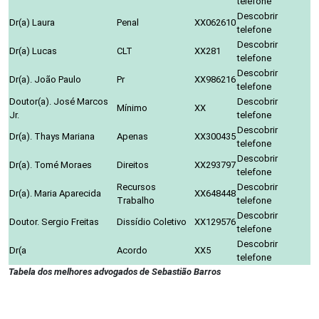
telefone
Descobrir
Dr(a) Laura
Penal
XX062610
telefone
Descobrir
Dr(a) Lucas
CLT
XX281
telefone
Descobrir
Dr(a). João Paulo
Pr
XX986216
telefone
Doutor(a). José Marcos
Descobrir
Mínimo
XX
Jr.
telefone
Descobrir
Dr(a). Thays Mariana
Apenas
XX300435
telefone
Descobrir
Dr(a). Tomé Moraes
Direitos
XX293797
telefone
Recursos
Descobrir
Dr(a). Maria Aparecida
XX648448
Trabalho
telefone
Descobrir
Doutor. Sergio Freitas
Dissídio Coletivo
XX129576
telefone
Descobrir
Dr(a
Acordo
XX5
telefone
Tabela dos melhores advogados de Sebastião Barros