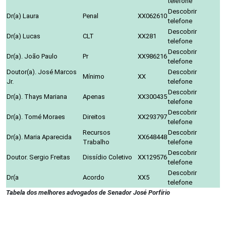
telefone
Descobrir
Dr(a) Laura
Penal
XX062610
telefone
Descobrir
Dr(a) Lucas
CLT
XX281
telefone
Descobrir
Dr(a). João Paulo
Pr
XX986216
telefone
Doutor(a). José Marcos
Descobrir
Mínimo
XX
Jr.
telefone
Descobrir
Dr(a). Thays Mariana
Apenas
XX300435
telefone
Descobrir
Dr(a). Tomé Moraes
Direitos
XX293797
telefone
Recursos
Descobrir
Dr(a). Maria Aparecida
XX648448
Trabalho
telefone
Descobrir
Doutor. Sergio Freitas
Dissídio Coletivo
XX129576
telefone
Descobrir
Dr(a
Acordo
XX5
telefone
Tabela dos melhores advogados de Senador José Porfírio