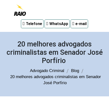
Advogado
Telefone
WhatsApp
e-mail
criminal
em
Curitiba
20 melhores advogados
criminalistas em Senador José
Porfírio
Advogado Criminal
Blog
20 melhores advogados criminalistas em Senador
José Porfírio