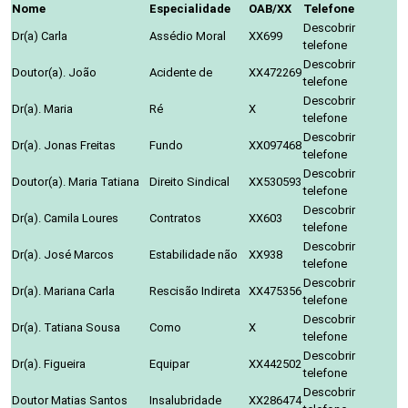
Nome
Especialidade
OAB/XX
Telefone
Descobrir
Dr(a) Carla
Assédio Moral
XX699
telefone
Descobrir
Doutor(a). João
Acidente de
XX472269
telefone
Descobrir
Dr(a). Maria
Ré
X
telefone
Descobrir
Dr(a). Jonas Freitas
Fundo
XX097468
telefone
Descobrir
Doutor(a). Maria Tatiana
Direito Sindical
XX530593
telefone
Descobrir
Dr(a). Camila Loures
Contratos
XX603
telefone
Descobrir
Dr(a). José Marcos
Estabilidade não
XX938
telefone
Descobrir
Dr(a). Mariana Carla
Rescisão Indireta
XX475356
telefone
Descobrir
Dr(a). Tatiana Sousa
Como
X
telefone
Descobrir
Dr(a). Figueira
Equipar
XX442502
telefone
Descobrir
Doutor Matias Santos
Insalubridade
XX286474