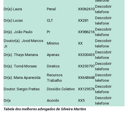
telefone
Descobrir
Dr(a) Laura
Penal
XX062610
telefone
Descobrir
Dr(a) Lucas
CLT
XX281
telefone
Descobrir
Dr(a). João Paulo
Pr
XX986216
telefone
Doutor(a). José Marcos
Descobrir
Mínimo
XX
Jr.
telefone
Descobrir
Dr(a). Thays Mariana
Apenas
XX300435
telefone
Descobrir
Dr(a). Tomé Moraes
Direitos
XX293797
telefone
Recursos
Descobrir
Dr(a). Maria Aparecida
XX648448
Trabalho
telefone
Descobrir
Doutor. Sergio Freitas
Dissídio Coletivo
XX129576
telefone
Descobrir
Dr(a
Acordo
XX5
telefone
Tabela dos melhores advogados de Silveira Martins