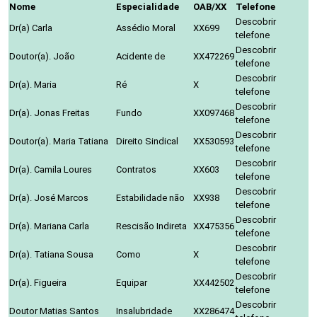
Nome
Especialidade
OAB/XX
Telefone
Descobrir
Dr(a) Carla
Assédio Moral
XX699
telefone
Descobrir
Doutor(a). João
Acidente de
XX472269
telefone
Descobrir
Dr(a). Maria
Ré
X
telefone
Descobrir
Dr(a). Jonas Freitas
Fundo
XX097468
telefone
Descobrir
Doutor(a). Maria Tatiana
Direito Sindical
XX530593
telefone
Descobrir
Dr(a). Camila Loures
Contratos
XX603
telefone
Descobrir
Dr(a). José Marcos
Estabilidade não
XX938
telefone
Descobrir
Dr(a). Mariana Carla
Rescisão Indireta
XX475356
telefone
Descobrir
Dr(a). Tatiana Sousa
Como
X
telefone
Descobrir
Dr(a). Figueira
Equipar
XX442502
telefone
Descobrir
Doutor Matias Santos
Insalubridade
XX286474