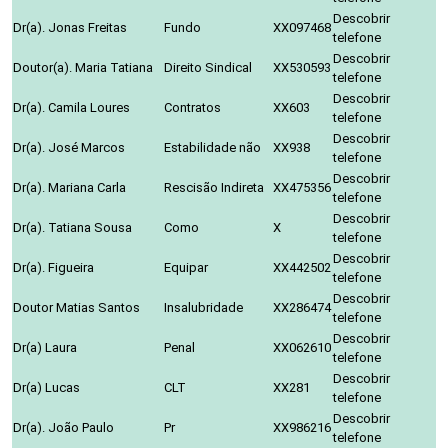
Descobrir
Dr(a). Jonas Freitas
Fundo
XX097468
telefone
Descobrir
Doutor(a). Maria Tatiana
Direito Sindical
XX530593
telefone
Descobrir
Dr(a). Camila Loures
Contratos
XX603
telefone
Descobrir
Dr(a). José Marcos
Estabilidade não
XX938
telefone
Descobrir
Dr(a). Mariana Carla
Rescisão Indireta
XX475356
telefone
Descobrir
Dr(a). Tatiana Sousa
Como
X
telefone
Descobrir
Dr(a). Figueira
Equipar
XX442502
telefone
Descobrir
Doutor Matias Santos
Insalubridade
XX286474
telefone
Descobrir
Dr(a) Laura
Penal
XX062610
telefone
Descobrir
Dr(a) Lucas
CLT
XX281
telefone
Descobrir
Dr(a). João Paulo
Pr
XX986216
telefone