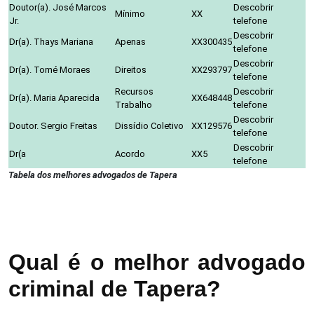
Doutor(a). José Marcos
Descobrir
Mínimo
XX
Jr.
telefone
Descobrir
Dr(a). Thays Mariana
Apenas
XX300435
telefone
Descobrir
Dr(a). Tomé Moraes
Direitos
XX293797
telefone
Recursos
Descobrir
Dr(a). Maria Aparecida
XX648448
Trabalho
telefone
Descobrir
Doutor. Sergio Freitas
Dissídio Coletivo
XX129576
telefone
Descobrir
Dr(a
Acordo
XX5
telefone
Tabela dos melhores advogados de Tapera
Qual é o melhor advogado
criminal de Tapera?