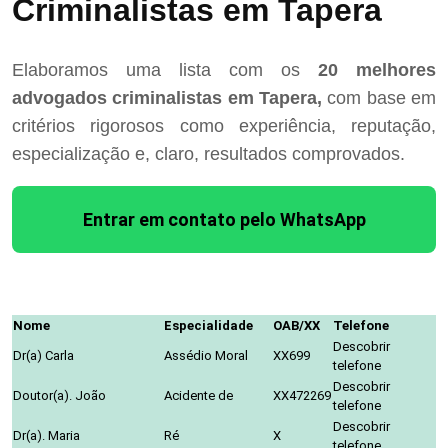
Criminalistas em Tapera
Elaboramos uma lista com os
20 melhores
advogados criminalistas em Tapera,
com base em
critérios rigorosos como experiência, reputação,
especialização e, claro, resultados comprovados.
Entrar em contato pelo WhatsApp
Nome
Especialidade
OAB/XX
Telefone
Descobrir
Dr(a) Carla
Assédio Moral
XX699
telefone
Descobrir
Doutor(a). João
Acidente de
XX472269
telefone
Descobrir
Dr(a). Maria
Ré
X
telefone