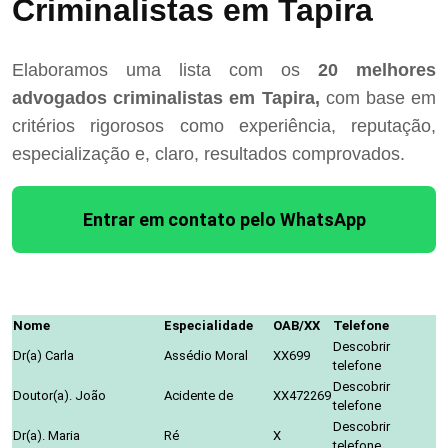
Criminalistas em Tapira
Elaboramos uma lista com os
20 melhores
advogados criminalistas em Tapira,
com base em
critérios rigorosos como experiência, reputação,
especialização e, claro, resultados comprovados.
Entrar em contato pelo WhatsApp
Nome
Especialidade
OAB/XX
Telefone
Descobrir
Dr(a) Carla
Assédio Moral
XX699
telefone
Descobrir
Doutor(a). João
Acidente de
XX472269
telefone
Descobrir
Dr(a). Maria
Ré
X
telefone