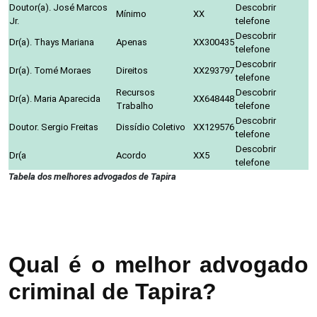
Doutor(a). José Marcos
Descobrir
Mínimo
XX
Jr.
telefone
Descobrir
Dr(a). Thays Mariana
Apenas
XX300435
telefone
Descobrir
Dr(a). Tomé Moraes
Direitos
XX293797
telefone
Recursos
Descobrir
Dr(a). Maria Aparecida
XX648448
Trabalho
telefone
Descobrir
Doutor. Sergio Freitas
Dissídio Coletivo
XX129576
telefone
Descobrir
Dr(a
Acordo
XX5
telefone
Tabela dos melhores advogados de Tapira
Qual é o melhor advogado
criminal de Tapira?