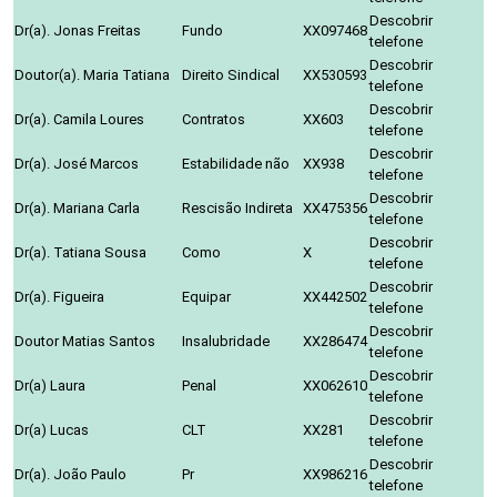
Descobrir
Dr(a). Jonas Freitas
Fundo
XX097468
telefone
Descobrir
Doutor(a). Maria Tatiana
Direito Sindical
XX530593
telefone
Descobrir
Dr(a). Camila Loures
Contratos
XX603
telefone
Descobrir
Dr(a). José Marcos
Estabilidade não
XX938
telefone
Descobrir
Dr(a). Mariana Carla
Rescisão Indireta
XX475356
telefone
Descobrir
Dr(a). Tatiana Sousa
Como
X
telefone
Descobrir
Dr(a). Figueira
Equipar
XX442502
telefone
Descobrir
Doutor Matias Santos
Insalubridade
XX286474
telefone
Descobrir
Dr(a) Laura
Penal
XX062610
telefone
Descobrir
Dr(a) Lucas
CLT
XX281
telefone
Descobrir
Dr(a). João Paulo
Pr
XX986216
telefone