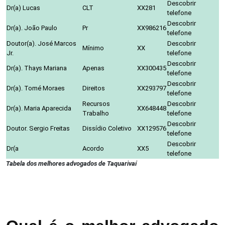
Descobrir
Dr(a) Lucas
CLT
XX281
telefone
Descobrir
Dr(a). João Paulo
Pr
XX986216
telefone
Doutor(a). José Marcos
Descobrir
Mínimo
XX
Jr.
telefone
Descobrir
Dr(a). Thays Mariana
Apenas
XX300435
telefone
Descobrir
Dr(a). Tomé Moraes
Direitos
XX293797
telefone
Recursos
Descobrir
Dr(a). Maria Aparecida
XX648448
Trabalho
telefone
Descobrir
Doutor. Sergio Freitas
Dissídio Coletivo
XX129576
telefone
Descobrir
Dr(a
Acordo
XX5
telefone
Tabela dos melhores advogados de Taquarivaí