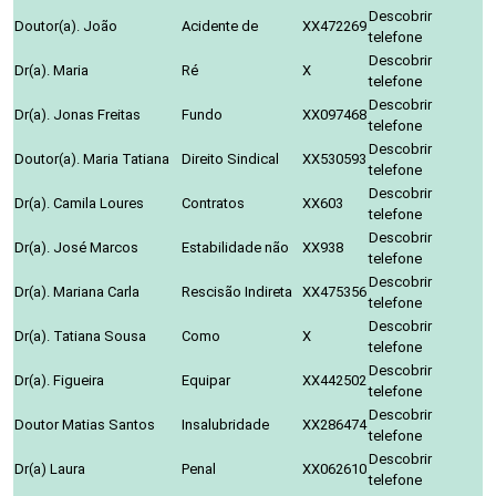
Descobrir
Doutor(a). João
Acidente de
XX472269
telefone
Descobrir
Dr(a). Maria
Ré
X
telefone
Descobrir
Dr(a). Jonas Freitas
Fundo
XX097468
telefone
Descobrir
Doutor(a). Maria Tatiana
Direito Sindical
XX530593
telefone
Descobrir
Dr(a). Camila Loures
Contratos
XX603
telefone
Descobrir
Dr(a). José Marcos
Estabilidade não
XX938
telefone
Descobrir
Dr(a). Mariana Carla
Rescisão Indireta
XX475356
telefone
Descobrir
Dr(a). Tatiana Sousa
Como
X
telefone
Descobrir
Dr(a). Figueira
Equipar
XX442502
telefone
Descobrir
Doutor Matias Santos
Insalubridade
XX286474
telefone
Descobrir
Dr(a) Laura
Penal
XX062610
telefone