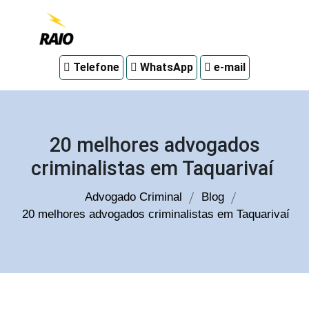
Advogado
Telefone
WhatsApp
e-mail
criminal
em
Curitiba
20 melhores advogados
criminalistas em Taquarivaí
Advogado Criminal
Blog
20 melhores advogados criminalistas em Taquarivaí