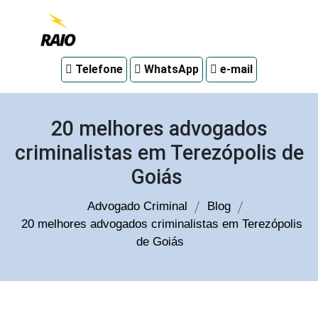
Advogado
Telefone
WhatsApp
e-mail
criminal
em
Curitiba
20 melhores advogados
criminalistas em Terezópolis de
Goiás
Advogado Criminal
Blog
20 melhores advogados criminalistas em Terezópolis
de Goiás