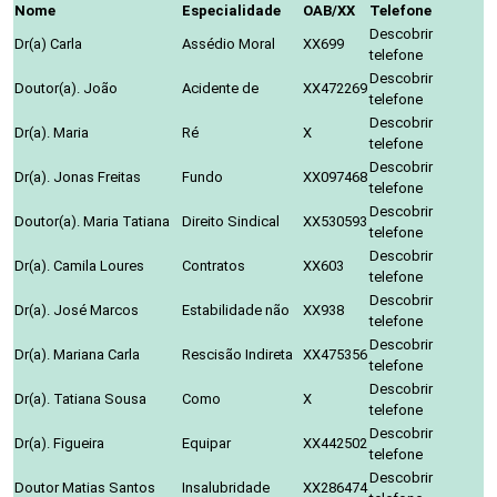
Nome
Especialidade
OAB/XX
Telefone
Descobrir
Dr(a) Carla
Assédio Moral
XX699
telefone
Descobrir
Doutor(a). João
Acidente de
XX472269
telefone
Descobrir
Dr(a). Maria
Ré
X
telefone
Descobrir
Dr(a). Jonas Freitas
Fundo
XX097468
telefone
Descobrir
Doutor(a). Maria Tatiana
Direito Sindical
XX530593
telefone
Descobrir
Dr(a). Camila Loures
Contratos
XX603
telefone
Descobrir
Dr(a). José Marcos
Estabilidade não
XX938
telefone
Descobrir
Dr(a). Mariana Carla
Rescisão Indireta
XX475356
telefone
Descobrir
Dr(a). Tatiana Sousa
Como
X
telefone
Descobrir
Dr(a). Figueira
Equipar
XX442502
telefone
Descobrir
Doutor Matias Santos
Insalubridade
XX286474