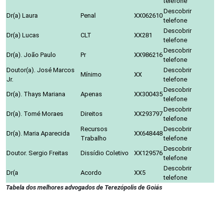
telefone
Descobrir
Dr(a) Laura
Penal
XX062610
telefone
Descobrir
Dr(a) Lucas
CLT
XX281
telefone
Descobrir
Dr(a). João Paulo
Pr
XX986216
telefone
Doutor(a). José Marcos
Descobrir
Mínimo
XX
Jr.
telefone
Descobrir
Dr(a). Thays Mariana
Apenas
XX300435
telefone
Descobrir
Dr(a). Tomé Moraes
Direitos
XX293797
telefone
Recursos
Descobrir
Dr(a). Maria Aparecida
XX648448
Trabalho
telefone
Descobrir
Doutor. Sergio Freitas
Dissídio Coletivo
XX129576
telefone
Descobrir
Dr(a
Acordo
XX5
telefone
Tabela dos melhores advogados de Terezópolis de Goiás