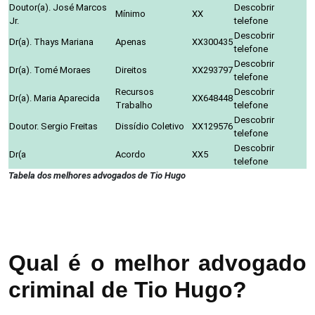
Doutor(a). José Marcos
Descobrir
Mínimo
XX
Jr.
telefone
Descobrir
Dr(a). Thays Mariana
Apenas
XX300435
telefone
Descobrir
Dr(a). Tomé Moraes
Direitos
XX293797
telefone
Recursos
Descobrir
Dr(a). Maria Aparecida
XX648448
Trabalho
telefone
Descobrir
Doutor. Sergio Freitas
Dissídio Coletivo
XX129576
telefone
Descobrir
Dr(a
Acordo
XX5
telefone
Tabela dos melhores advogados de Tio Hugo
Qual é o melhor advogado
criminal de Tio Hugo?