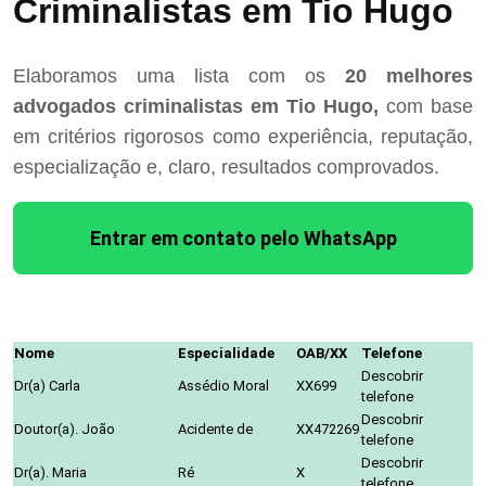
Criminalistas em Tio Hugo
Elaboramos uma lista com os
20 melhores
advogados criminalistas em Tio Hugo,
com base
em critérios rigorosos como experiência, reputação,
especialização e, claro, resultados comprovados.
Entrar em contato pelo WhatsApp
Nome
Especialidade
OAB/XX
Telefone
Descobrir
Dr(a) Carla
Assédio Moral
XX699
telefone
Descobrir
Doutor(a). João
Acidente de
XX472269
telefone
Descobrir
Dr(a). Maria
Ré
X
telefone