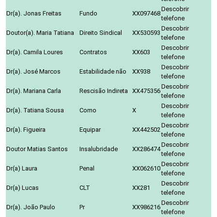
Descobrir
Dr(a). Jonas Freitas
Fundo
XX097468
telefone
Descobrir
Doutor(a). Maria Tatiana
Direito Sindical
XX530593
telefone
Descobrir
Dr(a). Camila Loures
Contratos
XX603
telefone
Descobrir
Dr(a). José Marcos
Estabilidade não
XX938
telefone
Descobrir
Dr(a). Mariana Carla
Rescisão Indireta
XX475356
telefone
Descobrir
Dr(a). Tatiana Sousa
Como
X
telefone
Descobrir
Dr(a). Figueira
Equipar
XX442502
telefone
Descobrir
Doutor Matias Santos
Insalubridade
XX286474
telefone
Descobrir
Dr(a) Laura
Penal
XX062610
telefone
Descobrir
Dr(a) Lucas
CLT
XX281
telefone
Descobrir
Dr(a). João Paulo
Pr
XX986216
telefone