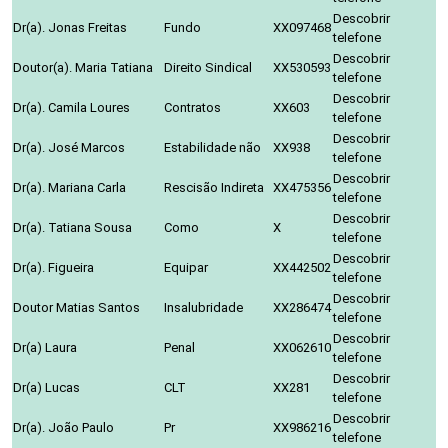
Descobrir
Dr(a). Jonas Freitas
Fundo
XX097468
telefone
Descobrir
Doutor(a). Maria Tatiana
Direito Sindical
XX530593
telefone
Descobrir
Dr(a). Camila Loures
Contratos
XX603
telefone
Descobrir
Dr(a). José Marcos
Estabilidade não
XX938
telefone
Descobrir
Dr(a). Mariana Carla
Rescisão Indireta
XX475356
telefone
Descobrir
Dr(a). Tatiana Sousa
Como
X
telefone
Descobrir
Dr(a). Figueira
Equipar
XX442502
telefone
Descobrir
Doutor Matias Santos
Insalubridade
XX286474
telefone
Descobrir
Dr(a) Laura
Penal
XX062610
telefone
Descobrir
Dr(a) Lucas
CLT
XX281
telefone
Descobrir
Dr(a). João Paulo
Pr
XX986216
telefone