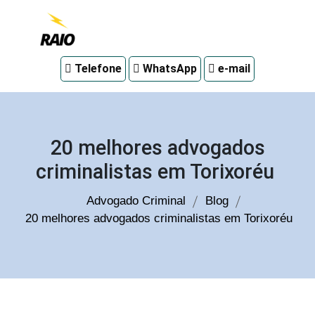
Advogado
Telefone
WhatsApp
e-mail
criminal
em
Curitiba
20 melhores advogados
criminalistas em Torixoréu
Advogado Criminal
Blog
20 melhores advogados criminalistas em Torixoréu