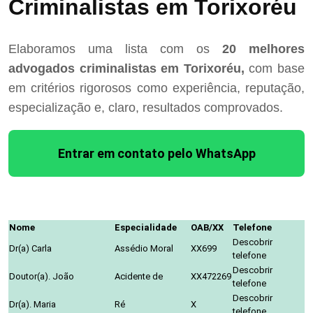
Criminalistas em Torixoréu
Elaboramos uma lista com os
20 melhores
advogados criminalistas em Torixoréu,
com base
em critérios rigorosos como experiência, reputação,
especialização e, claro, resultados comprovados.
Entrar em contato pelo WhatsApp
Nome
Especialidade
OAB/XX
Telefone
Descobrir
Dr(a) Carla
Assédio Moral
XX699
telefone
Descobrir
Doutor(a). João
Acidente de
XX472269
telefone
Descobrir
Dr(a). Maria
Ré
X
telefone