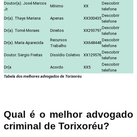
Doutor(a). José Marcos
Descobrir
Mínimo
XX
Jr.
telefone
Descobrir
Dr(a). Thays Mariana
Apenas
XX300435
telefone
Descobrir
Dr(a). Tomé Moraes
Direitos
XX293797
telefone
Recursos
Descobrir
Dr(a). Maria Aparecida
XX648448
Trabalho
telefone
Descobrir
Doutor. Sergio Freitas
Dissídio Coletivo
XX129576
telefone
Descobrir
Dr(a
Acordo
XX5
telefone
Tabela dos melhores advogados de Torixoréu
Qual é o melhor advogado
criminal de Torixoréu?