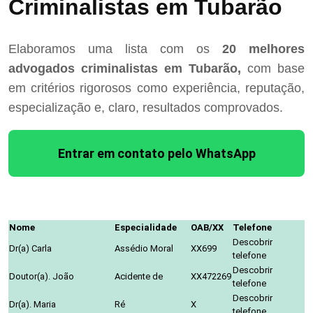
Criminalistas em Tubarão
Elaboramos uma lista com os
20 melhores
advogados criminalistas em Tubarão,
com base
em critérios rigorosos como experiência, reputação,
especialização e, claro, resultados comprovados.
Entrar em contato pelo WhatsApp
Nome
Especialidade
OAB/XX
Telefone
Descobrir
Dr(a) Carla
Assédio Moral
XX699
telefone
Descobrir
Doutor(a). João
Acidente de
XX472269
telefone
Descobrir
Dr(a). Maria
Ré
X
telefone