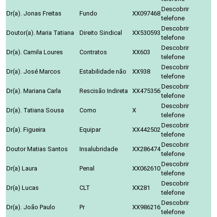
Descobrir
Dr(a). Jonas Freitas
Fundo
XX097468
telefone
Descobrir
Doutor(a). Maria Tatiana
Direito Sindical
XX530593
telefone
Descobrir
Dr(a). Camila Loures
Contratos
XX603
telefone
Descobrir
Dr(a). José Marcos
Estabilidade não
XX938
telefone
Descobrir
Dr(a). Mariana Carla
Rescisão Indireta
XX475356
telefone
Descobrir
Dr(a). Tatiana Sousa
Como
X
telefone
Descobrir
Dr(a). Figueira
Equipar
XX442502
telefone
Descobrir
Doutor Matias Santos
Insalubridade
XX286474
telefone
Descobrir
Dr(a) Laura
Penal
XX062610
telefone
Descobrir
Dr(a) Lucas
CLT
XX281
telefone
Descobrir
Dr(a). João Paulo
Pr
XX986216
telefone