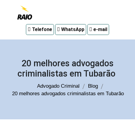
Advogado
Telefone
WhatsApp
e-mail
criminal
em
Curitiba
20 melhores advogados
criminalistas em Tubarão
Advogado Criminal
Blog
20 melhores advogados criminalistas em Tubarão