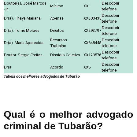
Doutor(a). José Marcos
Descobrir
Mínimo
XX
Jr.
telefone
Descobrir
Dr(a). Thays Mariana
Apenas
XX300435
telefone
Descobrir
Dr(a). Tomé Moraes
Direitos
XX293797
telefone
Recursos
Descobrir
Dr(a). Maria Aparecida
XX648448
Trabalho
telefone
Descobrir
Doutor. Sergio Freitas
Dissídio Coletivo
XX129576
telefone
Descobrir
Dr(a
Acordo
XX5
telefone
Tabela dos melhores advogados de Tubarão
Qual é o melhor advogado
criminal de Tubarão?