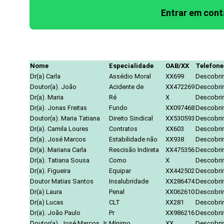
Entrar em con
Nome
Especialidade
OAB/XX
Telefone
Dr(a) Carla
Assédio Moral
XX699
Descobrir
Doutor(a). João
Acidente de
XX472269
Descobrir
Dr(a). Maria
Ré
X
Descobrir
Dr(a). Jonas Freitas
Fundo
XX097468
Descobrir
Doutor(a). Maria Tatiana
Direito Sindical
XX530593
Descobrir
Dr(a). Camila Loures
Contratos
XX603
Descobrir
Dr(a). José Marcos
Estabilidade não
XX938
Descobrir
Dr(a). Mariana Carla
Rescisão Indireta
XX475356
Descobrir
Dr(a). Tatiana Sousa
Como
X
Descobrir
Dr(a). Figueira
Equipar
XX442502
Descobrir
Doutor Matias Santos
Insalubridade
XX286474
Descobrir
Dr(a) Laura
Penal
XX062610
Descobrir
Dr(a) Lucas
CLT
XX281
Descobrir
Dr(a). João Paulo
Pr
XX986216
Descobrir
Doutor(a). José Marcos Jr.
Mínimo
XX
Descobrir