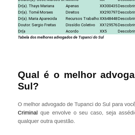
Dr(a). Thays Mariana
Apenas
XX300435
Descobrir
Dr(a). Tomé Moraes
Direitos
XX293797
Descobrir
Dr(a). Maria Aparecida
Recursos Trabalho
XX648448
Descobrir
Doutor. Sergio Freitas
Dissídio Coletivo
XX129576
Descobrir
Dr(a
Acordo
XX5
Descobrir
Tabela dos melhores advogados de Tupanci do Sul
Qual é o melhor advoga
Sul?
O melhor advogado de Tupanci do Sul para você
Criminal
que envolve o seu caso, seja assédio
qualquer outra questão.