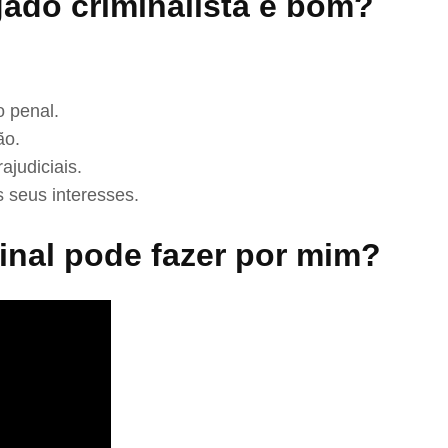
ado criminalista é bom?
 penal.
ão.
ajudiciais.
 seus interesses.
nal pode fazer por mim?