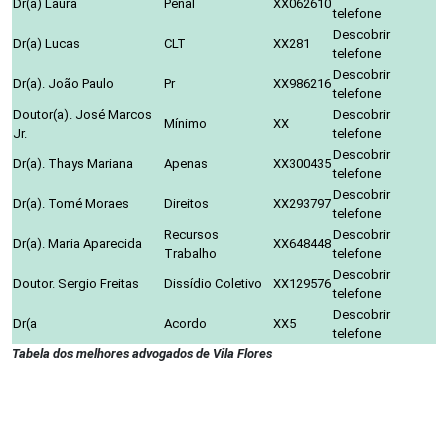
Dr(a) Laura
Penal
XX062610
telefone
Descobrir
Dr(a) Lucas
CLT
XX281
telefone
Descobrir
Dr(a). João Paulo
Pr
XX986216
telefone
Doutor(a). José Marcos
Descobrir
Mínimo
XX
Jr.
telefone
Descobrir
Dr(a). Thays Mariana
Apenas
XX300435
telefone
Descobrir
Dr(a). Tomé Moraes
Direitos
XX293797
telefone
Recursos
Descobrir
Dr(a). Maria Aparecida
XX648448
Trabalho
telefone
Descobrir
Doutor. Sergio Freitas
Dissídio Coletivo
XX129576
telefone
Descobrir
Dr(a
Acordo
XX5
telefone
Tabela dos melhores advogados de Vila Flores