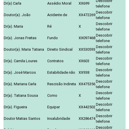
Descobrir
Dr(a) Carla
Assédio Moral
XX699
telefone
Descobrir
Doutor(a). João
Acidente de
XX472269
telefone
Descobrir
Dr(a). Maria
Ré
X
telefone
Descobrir
Dr(a). Jonas Freitas
Fundo
XX097468
telefone
Descobrir
Doutor(a). Maria Tatiana
Direito Sindical
XX530593
telefone
Descobrir
Dr(a). Camila Loures
Contratos
XX603
telefone
Descobrir
Dr(a). José Marcos
Estabilidade não
XX938
telefone
Descobrir
Dr(a). Mariana Carla
Rescisão Indireta
XX475356
telefone
Descobrir
Dr(a). Tatiana Sousa
Como
X
telefone
Descobrir
Dr(a). Figueira
Equipar
XX442502
telefone
Descobrir
Doutor Matias Santos
Insalubridade
XX286474
telefone
Descobrir