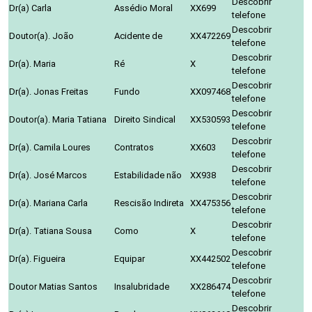
Descobrir
Dr(a) Carla
Assédio Moral
XX699
telefone
Descobrir
Doutor(a). João
Acidente de
XX472269
telefone
Descobrir
Dr(a). Maria
Ré
X
telefone
Descobrir
Dr(a). Jonas Freitas
Fundo
XX097468
telefone
Descobrir
Doutor(a). Maria Tatiana
Direito Sindical
XX530593
telefone
Descobrir
Dr(a). Camila Loures
Contratos
XX603
telefone
Descobrir
Dr(a). José Marcos
Estabilidade não
XX938
telefone
Descobrir
Dr(a). Mariana Carla
Rescisão Indireta
XX475356
telefone
Descobrir
Dr(a). Tatiana Sousa
Como
X
telefone
Descobrir
Dr(a). Figueira
Equipar
XX442502
telefone
Descobrir
Doutor Matias Santos
Insalubridade
XX286474
telefone
Descobrir