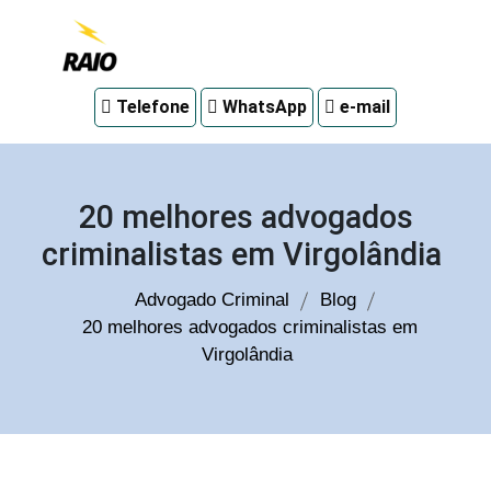
Advogado
Telefone
WhatsApp
e-mail
criminal
em
Curitiba
20 melhores advogados
criminalistas em Virgolândia
Advogado Criminal
Blog
20 melhores advogados criminalistas em
Virgolândia