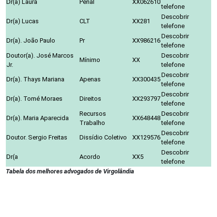
Dr(a) Laura
Penal
XX062610
telefone
Descobrir
Dr(a) Lucas
CLT
XX281
telefone
Descobrir
Dr(a). João Paulo
Pr
XX986216
telefone
Doutor(a). José Marcos
Descobrir
Mínimo
XX
Jr.
telefone
Descobrir
Dr(a). Thays Mariana
Apenas
XX300435
telefone
Descobrir
Dr(a). Tomé Moraes
Direitos
XX293797
telefone
Recursos
Descobrir
Dr(a). Maria Aparecida
XX648448
Trabalho
telefone
Descobrir
Doutor. Sergio Freitas
Dissídio Coletivo
XX129576
telefone
Descobrir
Dr(a
Acordo
XX5
telefone
Tabela dos melhores advogados de Virgolândia